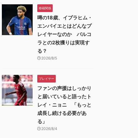
移籍関係
噂の18歳、イブラヒム・
エンバイエとはどんなプ
レイヤーなのか バルコ
ラとの2枚獲りは実現す
る？
2026/8/5
プレイヤー
ファンの声援はしっかり
と届いていると語ったト
レイ・ニョニ 「もっと
成長し続ける必要があ
る」
2026/8/4