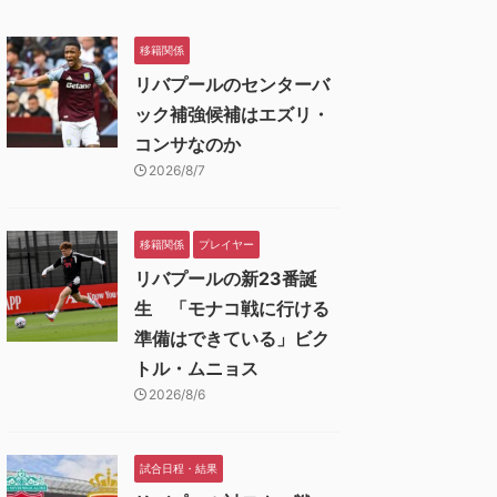
移籍関係
リバプールのセンターバ
ック補強候補はエズリ・
コンサなのか
2026/8/7
移籍関係
プレイヤー
リバプールの新23番誕
生 「モナコ戦に行ける
準備はできている」ビク
トル・ムニョス
2026/8/6
試合日程・結果