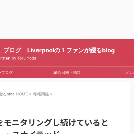
ログ Liverpoolの１ファンが綴るblog
en by Toru Yoda
ンブログ
試合日程・結果
メン
るblog HOME
>
移籍関係
>
をモニタリングし続けていると