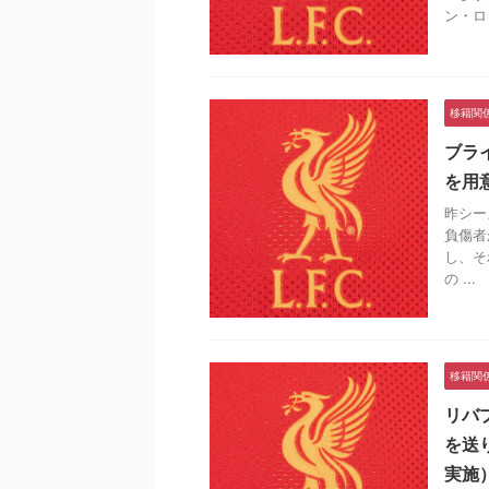
ン・ロ .
移籍関
ブラ
を用
昨シー
負傷者
し、そ
の ...
移籍関
リバ
を送
実施