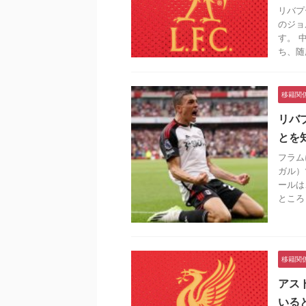
リバプ
のジョ
す。 
ち、随所
移籍関
リバ
とを
フラム
ガル）
ールは
ところ .
移籍関
アス
いる