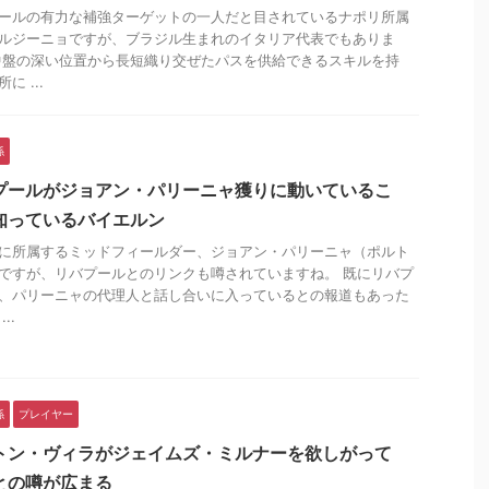
ールの有力な補強ターゲットの一人だと目されているナポリ所属
ルジーニョですが、ブラジル生まれのイタリア代表でもありま
中盤の深い位置から長短織り交ぜたパスを供給できるスキルを持
に ...
係
プールがジョアン・パリーニャ獲りに動いているこ
知っているバイエルン
に所属するミッドフィールダー、ジョアン・パリーニャ（ポルト
ですが、リバプールとのリンクも噂されていますね。 既にリバプ
、パリーニャの代理人と話し合いに入っているとの報道もあった
..
係
プレイヤー
トン・ヴィラがジェイムズ・ミルナーを欲しがって
との噂が広まる