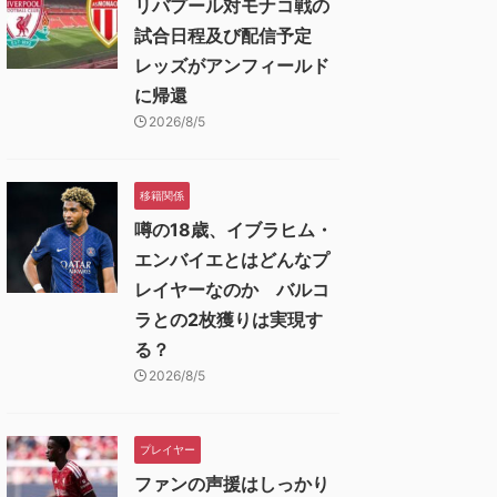
リバプール対モナコ戦の
試合日程及び配信予定
レッズがアンフィールド
に帰還
2026/8/5
移籍関係
噂の18歳、イブラヒム・
エンバイエとはどんなプ
レイヤーなのか バルコ
ラとの2枚獲りは実現す
る？
2026/8/5
プレイヤー
ファンの声援はしっかり