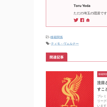
Toru Yoda
ただの埼玉の隠居です
-
移籍関係
-
ティモ・ヴェルナー
関連記事
移籍関
注目
すこ
プレミ
リーグ
います