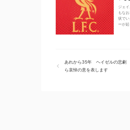
ジェイ
もなお
状でい
ーが起 .
あれから35年 ヘイゼルの悲劇
ら哀悼の意を表します