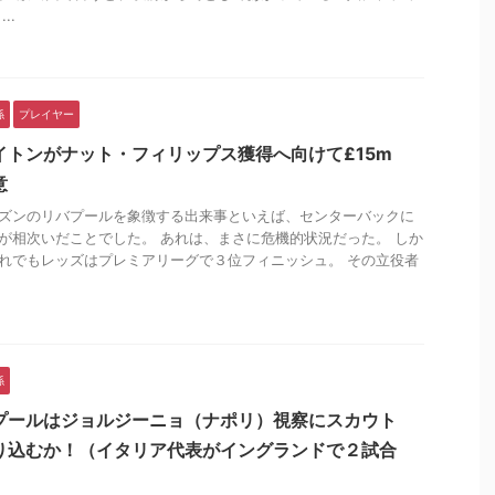
..
係
プレイヤー
イトンがナット・フィリップス獲得へ向けて£15m
意
ズンのリバプールを象徴する出来事といえば、センターバックに
が相次いだことでした。 あれは、まさに危機的状況だった。 しか
れでもレッズはプレミアリーグで３位フィニッシュ。 その立役者
係
プールはジョルジーニョ（ナポリ）視察にスカウト
り込むか！（イタリア代表がイングランドで２試合
）