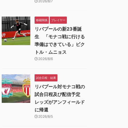
2026/8/7
移籍関係
プレイヤー
リバプールの新23番誕
生 「モナコ戦に行ける
準備はできている」ビク
トル・ムニョス
2026/8/6
試合日程・結果
リバプール対モナコ戦の
試合日程及び配信予定
レッズがアンフィールド
に帰還
2026/8/5