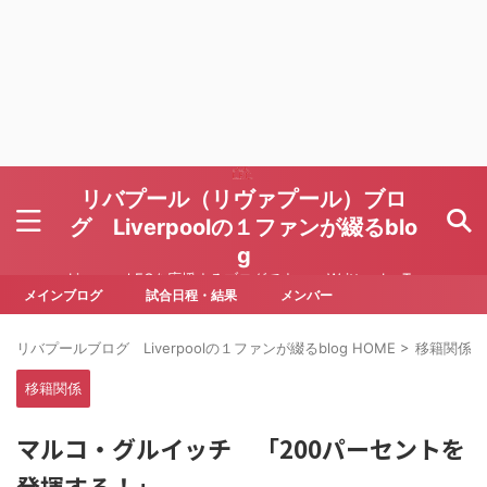
リバプール（リヴァプール）ブロ
グ Liverpoolの１ファンが綴るblo
g
Liverpool FCを応援するブログです Written by To
ru Yoda
メインブログ
試合日程・結果
メンバー
リバプールブログ Liverpoolの１ファンが綴るblog HOME
>
移籍関係
>
移籍関係
マルコ・グルイッチ 「200パーセントを
発揮する！」