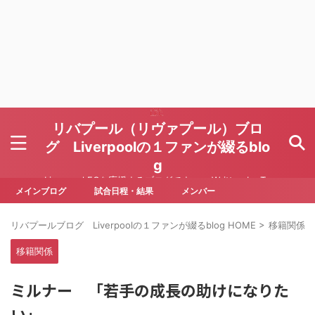
リバプール（リヴァプール）ブロ
グ Liverpoolの１ファンが綴るblo
g
Liverpool FCを応援するブログです Written by To
ru Yoda
メインブログ
試合日程・結果
メンバー
リバプールブログ Liverpoolの１ファンが綴るblog HOME
>
移籍関係
>
移籍関係
ミルナー 「若手の成長の助けになりた
い」