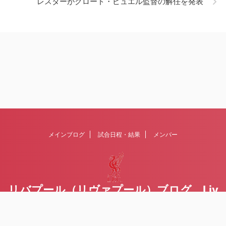
レスターがクロード・ピュエル監督の解任を発表
メインブログ
試合日程・結果
メンバー
リバプール（リヴァプール）ブログ Liv
erpoolの１ファンが綴るblog
Liverpool FCを応援するブログです Written by Toru Yoda