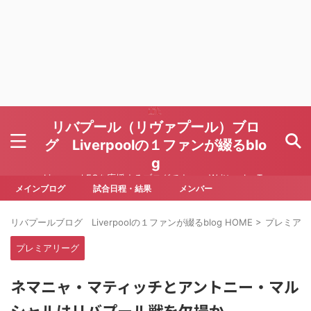
リバプール（リヴァプール）ブロ
グ Liverpoolの１ファンが綴るblo
g
Liverpool FCを応援するブログです Written by To
ru Yoda
メインブログ
試合日程・結果
メンバー
リバプールブログ Liverpoolの１ファンが綴るblog HOME
>
プレミアリ
プレミアリーグ
ネマニャ・マティッチとアントニー・マル
シャルはリバプール戦を欠場か