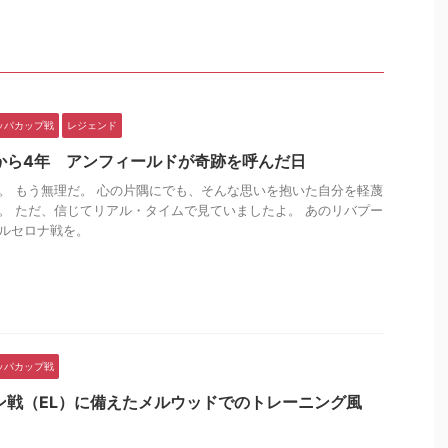
ッパカップ戦
レジェンド
から4年 アンフィールドが奇跡を呼んだ日
。 もう無理だ。 心の片隅にでも、そんな思いを抱いた自分を軽蔑
。 ただ、信じてリアル・タイムで見ていましたよ。 あのリバプー
ルセロナ戦を。
ッパカップ戦
ン戦（EL）に備えたメルウッドでのトレーニング風