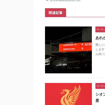
関連記事
ヨーロ
あれ
難しい
します
ル対バ
ヨーロ
シオ
景