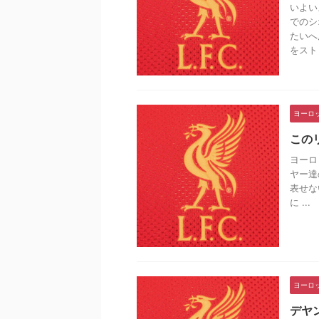
いよい
でのシ
たいへ
をスト .
ヨーロ
この
ヨーロ
ヤー達
表せな
に ...
ヨーロ
デヤ