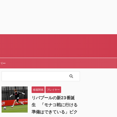
バー
移籍関係
プレイヤー
リバプールの新23番誕
生 「モナコ戦に行ける
準備はできている」ビク