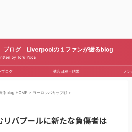
ログ Liverpoolの１ファンが綴るblog
en by Toru Yoda
ンブログ
試合日程・結果
メン
るblog HOME
>
ヨーロッパカップ戦
>
むリバプールに新たな負傷者は