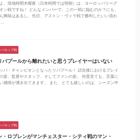
よ、現地時間木曜夜（日本時間では明朝）は、ヨーロッパリーグ
オン戦ですね！ どんなメンバーで、この一戦に臨むのか？にも、
ん興味はあるし、先日、アストン・ヴィラ戦で勝利したいい流れ
..
ッパカップ戦
リバプールから離れたいと思うプレイヤーはいない
ッパ・チャンピオンとなったリバプール！ 試合後におけるプレイ
の姿、監督やスタッフ、そしてファンの姿。 何度見ても、言葉に
い感情が湧き出てきます。 また、とても嬉しいのは、シーズン中
ッパカップ戦
ン・ロブレンがマンチェスター・シティ戦のマン・