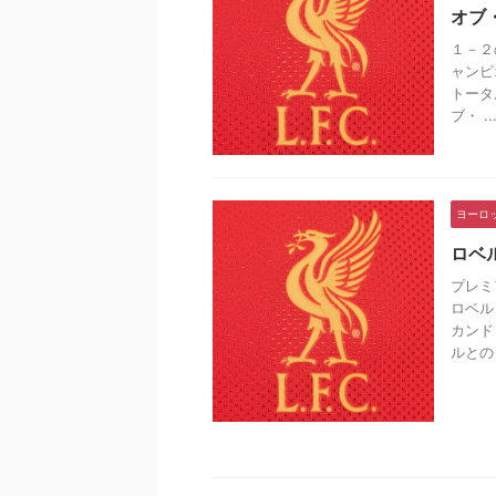
オブ
１－２
ャンピ
トータ
ブ・ ..
ヨーロ
ロベ
プレミ
ロベル
カンド
ルとの .