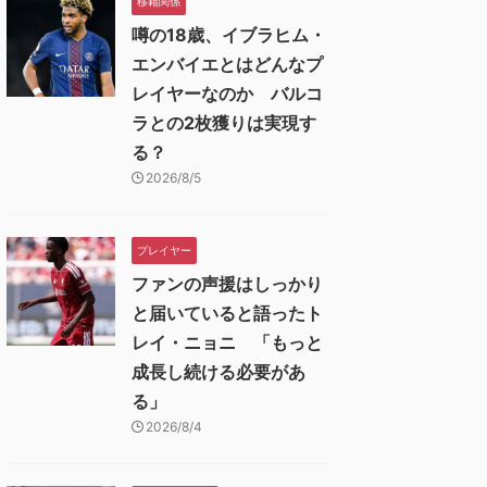
移籍関係
噂の18歳、イブラヒム・
エンバイエとはどんなプ
レイヤーなのか バルコ
ラとの2枚獲りは実現す
る？
2026/8/5
プレイヤー
ファンの声援はしっかり
と届いていると語ったト
レイ・ニョニ 「もっと
成長し続ける必要があ
る」
2026/8/4