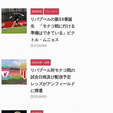
移籍関係
プレイヤー
リバプールの新23番誕
生 「モナコ戦に行ける
準備はできている」ビク
トル・ムニョス
2026/8/6
試合日程・結果
リバプール対モナコ戦の
試合日程及び配信予定
レッズがアンフィールド
に帰還
2026/8/5