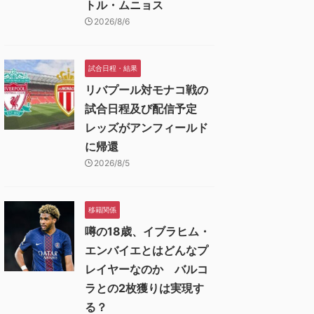
トル・ムニョス
2026/8/6
試合日程・結果
リバプール対モナコ戦の
試合日程及び配信予定
レッズがアンフィールド
に帰還
2026/8/5
移籍関係
噂の18歳、イブラヒム・
エンバイエとはどんなプ
レイヤーなのか バルコ
ラとの2枚獲りは実現す
る？