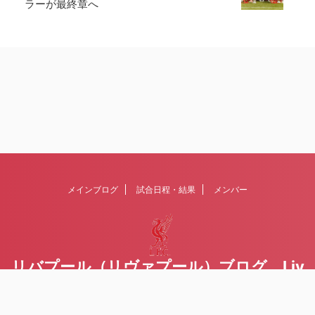
ラーが最終章へ
メインブログ
試合日程・結果
メンバー
リバプール（リヴァプール）ブログ Liv
erpoolの１ファンが綴るblog
Liverpool FCを応援するブログです Written by Toru Yoda