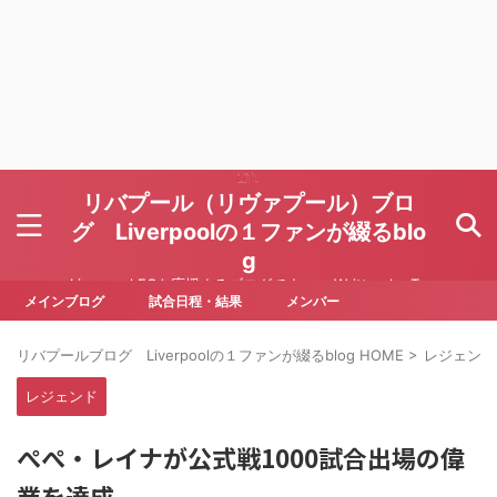
リバプール（リヴァプール）ブロ
グ Liverpoolの１ファンが綴るblo
g
Liverpool FCを応援するブログです Written by To
ru Yoda
メインブログ
試合日程・結果
メンバー
リバプールブログ Liverpoolの１ファンが綴るblog HOME
>
レジェンド
レジェンド
ぺぺ・レイナが公式戦1000試合出場の偉
業を達成