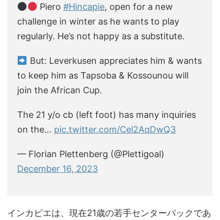
Piero
#Hincapie
, open for a new
challenge in winter as he wants to play
regularly. He’s not happy as a substitute.
But: Leverkusen appreciates him & wants
to keep him as Tapsoba & Kossounou will
join the African Cup.
The 21 y/o cb (left foot) has many inquiries
on the…
pic.twitter.com/Cel2AqDwQ3
— Florian Plettenberg (@Plettigoal)
December 16, 2023
インカピエは、現在21歳の若手センターバックであ