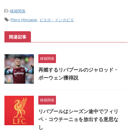
-
移籍関係
-
Piero Hincapie
,
ピエロ・インカピエ
関連記事
移籍関係
再燃するリバプールのジャロッド・
ボーウェン獲得説
移籍関係
リバプールはシーズン途中でフィリ
ペ・コウチーニョを放出する意思な
し