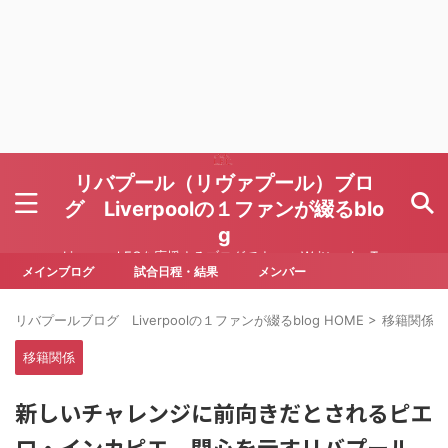
リバプール（リヴァプール）ブロ
グ Liverpoolの１ファンが綴るblo
g
Liverpool FCを応援するブログです Written by To
ru Yoda
メインブログ
試合日程・結果
メンバー
リバプールブログ Liverpoolの１ファンが綴るblog HOME
>
移籍関係
>
移籍関係
新しいチャレンジに前向きだとされるピエ
ロ・インカピエ 関心を示すリバプール