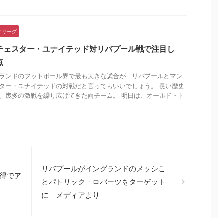
アリーグ
チェスター・ユナイテッド対リバプール戦で注目し
点
ランドのフットボール界で最も大きな試合が、リバプールとマン
ター・ユナイテッドの対戦だと言ってもいいでしょう。 長い歴史
、幾多の激戦を繰り広げてきた両チーム。 明日は、オールド・ト
.
リバプールがイングランドのメッシこ
得でア
とパトリック・ロバーツをターゲット
に メディアより