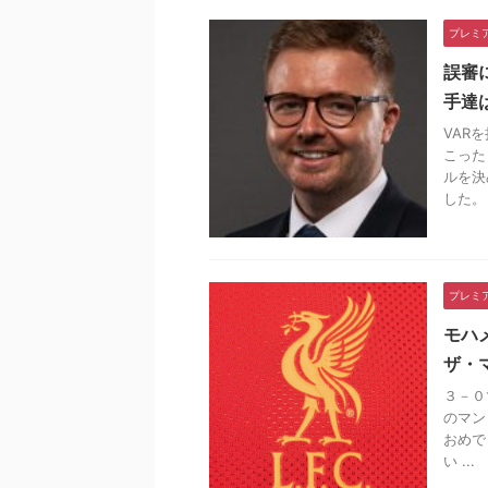
プレミ
誤審
手達
VAR
こった
ルを決
した。 .
プレミ
モハ
ザ・
３－０
のマン
おめで
い ...