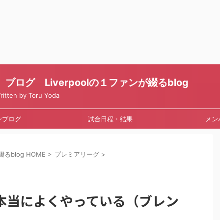
ログ Liverpoolの１ファンが綴るblog
en by Toru Yoda
ンブログ
試合日程・結果
メン
るblog HOME
>
プレミアリーグ
>
本当によくやっている（ブレン