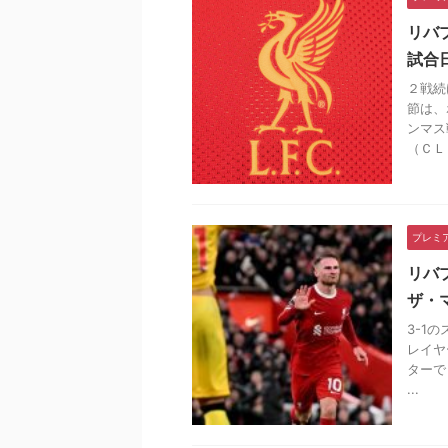
リバ
試合
２戦続
節は、
ンマス
（ＣＬ .
プレミ
リバ
ザ・
3-1
レイヤ
ターで
...