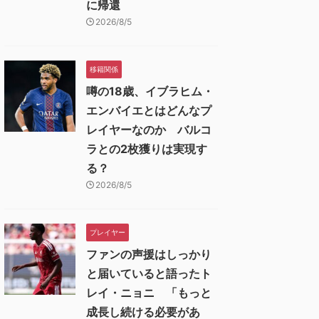
に帰還
2026/8/5
移籍関係
噂の18歳、イブラヒム・
エンバイエとはどんなプ
レイヤーなのか バルコ
ラとの2枚獲りは実現す
る？
2026/8/5
プレイヤー
ファンの声援はしっかり
と届いていると語ったト
レイ・ニョニ 「もっと
成長し続ける必要があ