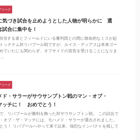
アリーグ
に気づき試合を止めようとした人物が明らかに 選
は試合に集中を！
を担当する者とフィールドにいる審判団との間に致命的なミスが起
トッテナム対リバプール戦ですが、ルイス・ディアスは本来ゴー
めていたにも関わらず、オフサイドの宣告を受けることになりま
..
アリーグ
メド・サラーがサウサンプトン戦のマン・オブ・
マッチに！ おめでとう！
で、リバプールが勝利を飾った対サウサンプトン戦。 この試合で
・オブ・ザ・マッチには、モハメド・サラーが選出されました。
とう！ リバプールへやって来て以来、強烈なインパクトを残して