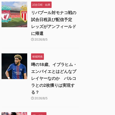
試合日程・結果
リバプール対モナコ戦の
試合日程及び配信予定
レッズがアンフィールド
に帰還
2026/8/5
移籍関係
噂の18歳、イブラヒム・
エンバイエとはどんなプ
レイヤーなのか バルコ
ラとの2枚獲りは実現す
る？
2026/8/5