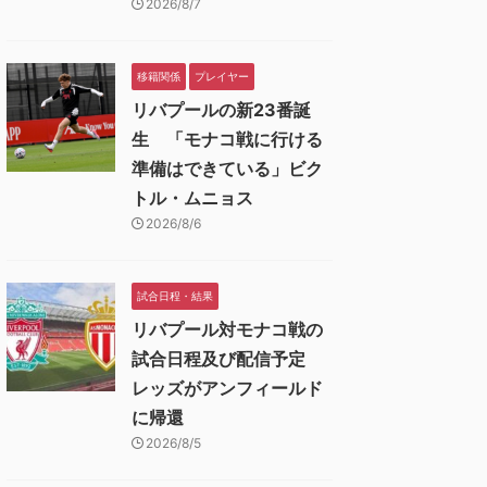
2026/8/7
移籍関係
プレイヤー
リバプールの新23番誕
生 「モナコ戦に行ける
準備はできている」ビク
トル・ムニョス
2026/8/6
試合日程・結果
リバプール対モナコ戦の
試合日程及び配信予定
レッズがアンフィールド
に帰還
2026/8/5