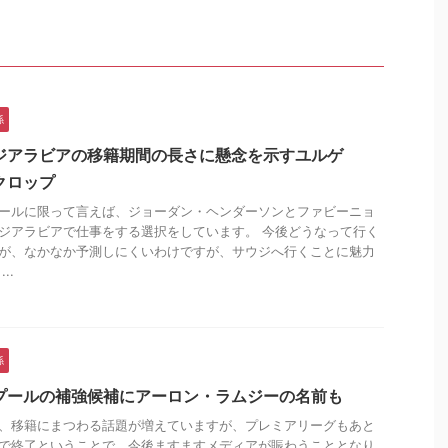
係
ジアラビアの移籍期間の長さに懸念を示すユルゲ
クロップ
ールに限って言えば、ジョーダン・ヘンダーソンとファビーニョ
ジアラビアで仕事をする選択をしています。 今後どうなって行く
が、なかなか予測しにくいわけですが、サウジへ行くことに魅力
..
係
プールの補強候補にアーロン・ラムジーの名前も
、移籍にまつわる話題が増えていますが、プレミアリーグもあと
で終了ということで、今後ますますメディアが賑わうこととなり