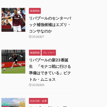
移籍関係
リバプールのセンターバ
ック補強候補はエズリ・
コンサなのか
2026/8/7
移籍関係
プレイヤー
リバプールの新23番誕
生 「モナコ戦に行ける
準備はできている」ビク
トル・ムニョス
2026/8/6
試合日程・結果