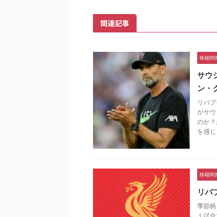
関連記事
移籍関
サウ
ン・
リバプ
がサウ
のか？
を感じ .
移籍関
リバ
季節柄
１試合