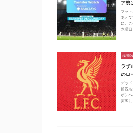
ア勢
フット
あえて
に、こ
木曜日 .
移籍関
ラザ
のロ
デッド
留説も
ボンへ
実際に .