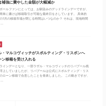
は補強に費やした金額が大幅減か
ボールファンにとっては、お馴染みのデッドラインデーですが、
簡単に書けば移籍取引が可能な最終日をさしています。 具体的
の1月の移籍市場が閉じる時間はいつなのか？ それは、現地時間
..
係
ル・マルコヴィッチがスポルティング・リスボンへ
ーン移籍を受け入れる
ラインデーとなり、一部ラザル・マルコヴィッチのリバプール残
浮上していましたが、リバプールは公式にスポルティング・リス
のローン移籍で合意したことを発表しました。 この動きですが、
..