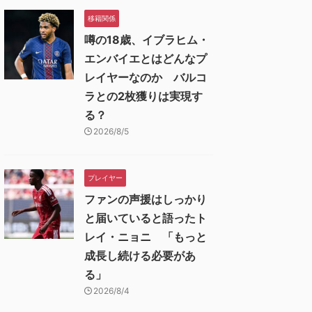
移籍関係
噂の18歳、イブラヒム・
エンバイエとはどんなプ
レイヤーなのか バルコ
ラとの2枚獲りは実現す
る？
2026/8/5
プレイヤー
ファンの声援はしっかり
と届いていると語ったト
レイ・ニョニ 「もっと
成長し続ける必要があ
る」
2026/8/4