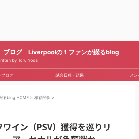
ログ Liverpoolの１ファンが綴るblog
en by Toru Yoda
ンブログ
試合日程・結果
メン
るblog HOME
>
移籍関係
>
ワイン（PSV）獲得を巡りリ