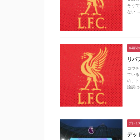
そうで
ない ..
移籍関
リバ
コウチ
ている
の、ト
論調は根
プレミ
デッ