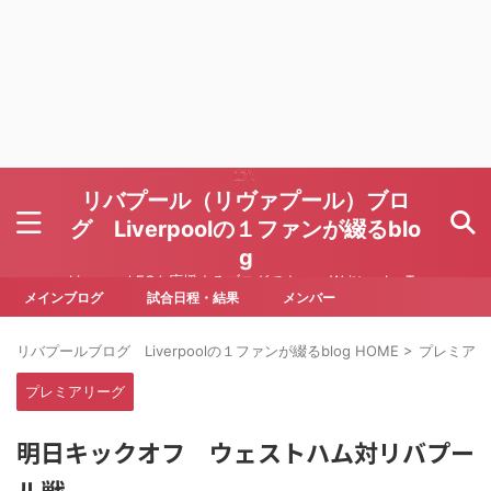
リバプール（リヴァプール）ブロ
グ Liverpoolの１ファンが綴るblo
g
Liverpool FCを応援するブログです Written by To
ru Yoda
メインブログ
試合日程・結果
メンバー
リバプールブログ Liverpoolの１ファンが綴るblog HOME
>
プレミアリ
プレミアリーグ
明日キックオフ ウェストハム対リバプー
ル戦