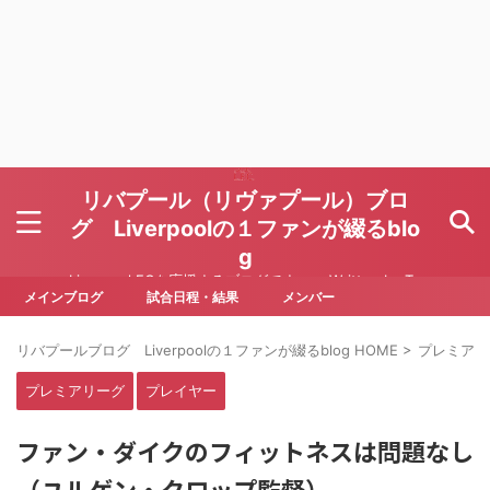
リバプール（リヴァプール）ブロ
グ Liverpoolの１ファンが綴るblo
g
Liverpool FCを応援するブログです Written by To
ru Yoda
メインブログ
試合日程・結果
メンバー
リバプールブログ Liverpoolの１ファンが綴るblog HOME
>
プレミアリ
プレミアリーグ
プレイヤー
ファン・ダイクのフィットネスは問題なし
（ユルゲン・クロップ監督）