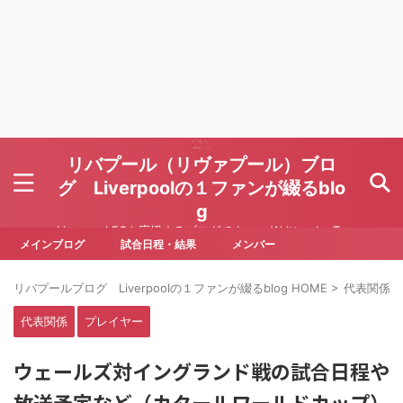
リバプール（リヴァプール）ブロ
グ Liverpoolの１ファンが綴るblo
g
Liverpool FCを応援するブログです Written by To
ru Yoda
メインブログ
試合日程・結果
メンバー
リバプールブログ Liverpoolの１ファンが綴るblog HOME
>
代表関係
>
代表関係
プレイヤー
ウェールズ対イングランド戦の試合日程や
放送予定など（カタールワールドカップ）