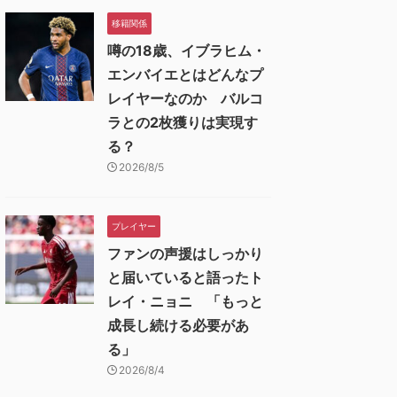
移籍関係
噂の18歳、イブラヒム・
エンバイエとはどんなプ
レイヤーなのか バルコ
ラとの2枚獲りは実現す
る？
2026/8/5
プレイヤー
ファンの声援はしっかり
と届いていると語ったト
レイ・ニョニ 「もっと
成長し続ける必要があ
る」
2026/8/4