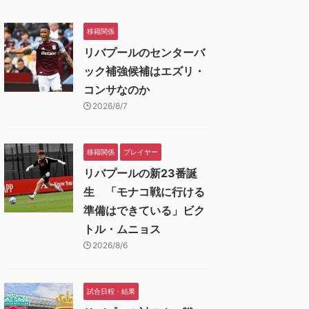
移籍関係
リバプールのセンターバ
ック補強候補はエズリ・
コンサなのか
2026/8/7
移籍関係
プレイヤー
リバプールの新23番誕
生 「モナコ戦に行ける
準備はできている」ビク
トル・ムニョス
2026/8/6
試合日程・結果