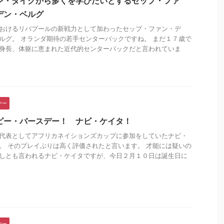
ン・ダイクから多くを学びたいとするセップ・ファ
デン・ベルグ
おけるリバプールの新戦力として加わったセップ・ファン・デ
ルグ。 オランダ期待の若手センターバックですね。 まだ１７歳で
身長、体躯に恵まれた近代的センターバックだと言われていま
ヤー
ピー・バースデー！ ナビ・ケイタ！
代表としてアフリカネイションズカップに参加をしていたナビ・
。 そのプレイぶりは高く評価されたと言います。 才能には疑いの
しとも言われるナビ・ケイタですが、今日２月１０日は誕生日に
.
ヤー