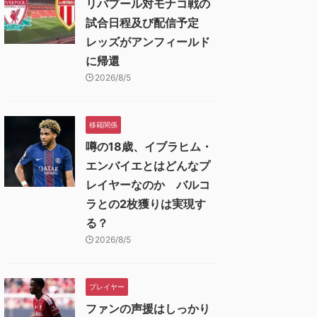
リバプール対モナコ戦の
試合日程及び配信予定
レッズがアンフィールド
に帰還
2026/8/5
移籍関係
噂の18歳、イブラヒム・
エンバイエとはどんなプ
レイヤーなのか バルコ
ラとの2枚獲りは実現す
る？
2026/8/5
プレイヤー
ファンの声援はしっかり