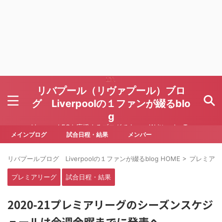
リバプール（リヴァプール）ブロ
グ Liverpoolの１ファンが綴るblo
g
Liverpool FCを応援するブログです Written by To
ru Yoda
メインブログ
試合日程・結果
メンバー
リバプールブログ Liverpoolの１ファンが綴るblog HOME
>
プレミアリ
プレミアリーグ
試合日程・結果
2020-21プレミアリーグのシーズンスケジ
ュールは今週金曜までに発表へ