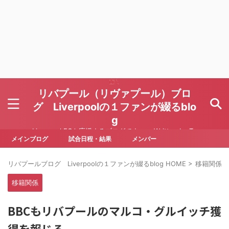
リバプール（リヴァプール）ブロ
グ Liverpoolの１ファンが綴るblo
g
Liverpool FCを応援するブログです Written by To
ru Yoda
メインブログ
試合日程・結果
メンバー
リバプールブログ Liverpoolの１ファンが綴るblog HOME
>
移籍関係
>
移籍関係
BBCもリバプールのマルコ・グルイッチ獲
得を報じる