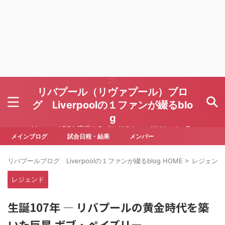
リバプール（リヴァプール）ブロ
グ Liverpoolの１ファンが綴るblo
g
Liverpool FCを応援するブログです Written by To
ru Yoda
メインブログ
試合日程・結果
メンバー
リバプールブログ Liverpoolの１ファンが綴るblog HOME
>
レジェンド
レジェンド
生誕107年 — リバプールの黄金時代を築
いた巨星 ボブ・ペイズリー