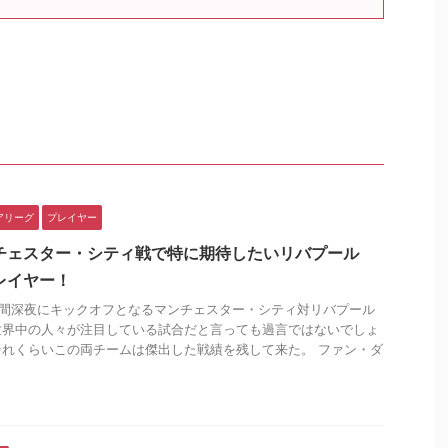
アリーグ
プレイヤー
チェスター・シティ戦で特に期待したいリバプール
レイヤー！
間深夜にキックオフとなるマンチェスター・シティ対リバプール
世界中の人々が注目している試合だと言っても過言ではないでしょ
それくらいこの両チームは傑出した戦績を残して来た。 ファン・ダ