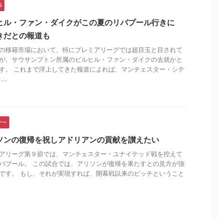
係
ヒル・ファン・ダイクがこの夏のリバプール行きに
きだとの報道も
の移籍市場において、特にプレミアリーグでは超目玉と目されて
が、サウサンプトン所属のビルヒル・ファン・ダイクの去就かと
す。 これまで浮上してきた報道によれば、マンチェスター・シテ
..
ヤー
ソンの復帰を祝しアドリアンの貢献を讃えたい
アリーグ第９節では、マンチェスター・ユナイテッド戦を控えて
バプール。 この試合では、アリソンが復帰を果たすとの見方が強
です。 もし、それが実現すれば、開幕戦以来のピッチということ