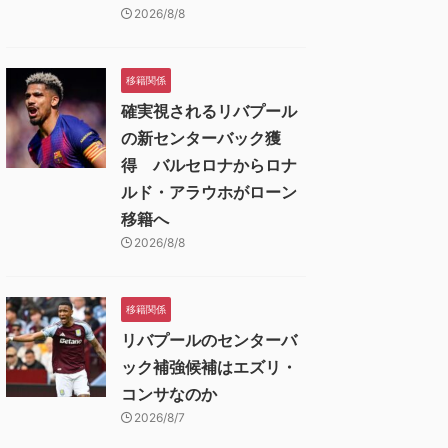
2026/8/8
移籍関係
確実視されるリバプール
の新センターバック獲
得 バルセロナからロナ
ルド・アラウホがローン
移籍へ
2026/8/8
移籍関係
リバプールのセンターバ
ック補強候補はエズリ・
コンサなのか
2026/8/7