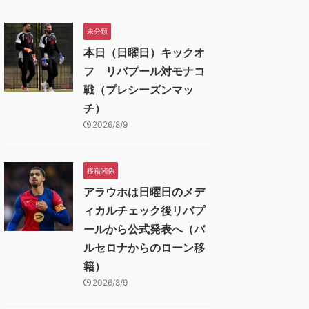
未分類
本日（日曜日）キックオ
フ リバプール対モナコ
戦（プレシーズンマッ
チ）
2026/8/9
移籍関係
アラウホは日曜日のメデ
ィカルチェック後リバプ
ールから公式発表へ（バ
ルセロナからのローン移
籍）
2026/8/9