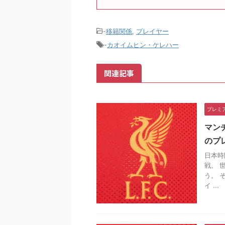
-
移籍関係
,
プレイヤー
-
カオイムヒン・ケレハー
関連記事
プレミ
マン
のプ
日本時
戦。 
う。 
イ ...