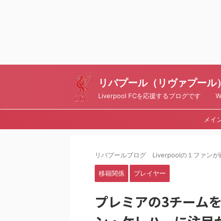
リバプール（リヴァプール）ブ
Liverpool FCを応援するブログです Writt
メイ
リバプールブログ Liverpoolの１ファンが綴
移籍関係
プレイヤー
プレミアの3チーム