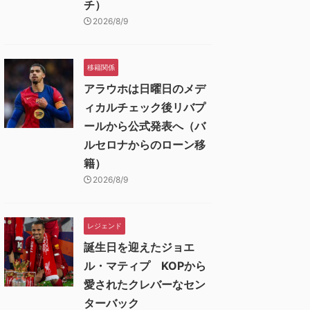
チ）
2026/8/9
移籍関係
アラウホは日曜日のメデ
ィカルチェック後リバプ
ールから公式発表へ（バ
ルセロナからのローン移
籍）
2026/8/9
レジェンド
誕生日を迎えたジョエ
ル・マティプ KOPから
愛されたクレバーなセン
ターバック