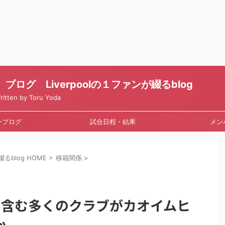
ログ Liverpoolの１ファンが綴るblog
en by Toru Yoda
ンブログ
試合日程・結果
メン
るblog HOME
>
移籍関係
>
を含む多くのクラブがカオイムヒ