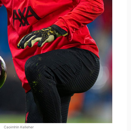
CaoimhIn Kelleher