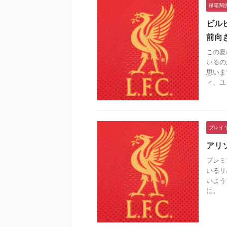
移籍関
ビル
前向
この夏
いるの
思いま
ィ、ユ .
プレイ
アリ
プレミ
いるリ
いよう
に。