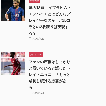
移籍関係
噂の18歳、イブラヒム・
エンバイエとはどんなプ
レイヤーなのか バルコ
ラとの2枚獲りは実現す
る？
2026/8/5
プレイヤー
ファンの声援はしっかり
と届いていると語ったト
レイ・ニョニ 「もっと
成長し続ける必要があ
る」
2026/8/4