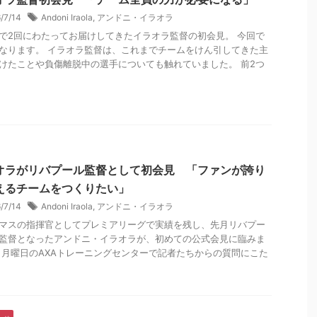
6/7/14
Andoni Iraola
,
アンドニ・イラオラ
で2回にわたってお届けしてきたイラオラ監督の初会見。 今回で
なります。 イラオラ監督は、これまでチームをけん引してきた主
けたことや負傷離脱中の選手についても触れていました。 前2つ
オラがリバプール監督として初会見 「ファンが誇り
えるチームをつくりたい」
6/7/14
Andoni Iraola
,
アンドニ・イラオラ
マスの指揮官としてプレミアリーグで実績を残し、先月リバプー
監督となったアンドニ・イラオラが、初めての公式会見に臨みま
 月曜日のAXAトレーニングセンターで記者たちからの質問にこた
.