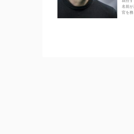
就任す
名前が
官を務 .