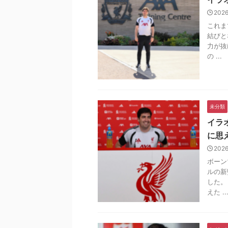
202
これま
結びと
力が抜
の ...
未分類
イラ
に思
202
ボーン
ルの新
した。
えた ..