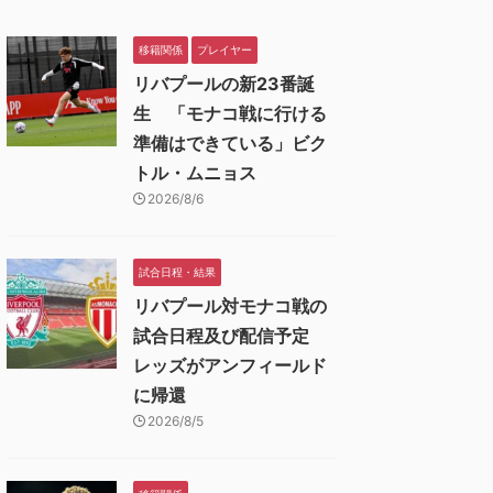
移籍関係
プレイヤー
リバプールの新23番誕
生 「モナコ戦に行ける
準備はできている」ビク
トル・ムニョス
2026/8/6
試合日程・結果
リバプール対モナコ戦の
試合日程及び配信予定
レッズがアンフィールド
に帰還
2026/8/5