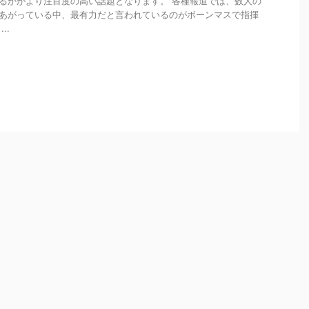
るかがより注目度の高い話題となります。 各種報道では、数人の
あがっている中、最有力だと言われているのがボーンマスで指揮
..