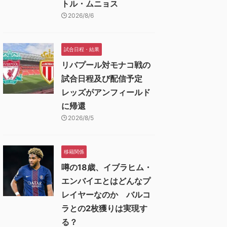
トル・ムニョス
2026/8/6
試合日程・結果
リバプール対モナコ戦の
試合日程及び配信予定
レッズがアンフィールド
に帰還
2026/8/5
移籍関係
噂の18歳、イブラヒム・
エンバイエとはどんなプ
レイヤーなのか バルコ
ラとの2枚獲りは実現す
る？