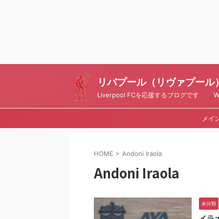
リバプール（リヴァプール）ブ
Liverpool FCを応援するブログです Writt
メイ
HOME
>
Andoni Iraola
Andoni Iraola
未分類
イラ