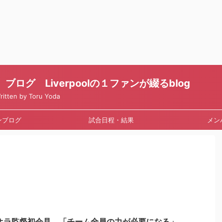
ログ Liverpoolの１ファンが綴るblog
en by Toru Yoda
ンブログ
試合日程・結果
メン
オラ監督初会見 「チーム全員の力が必要になる」