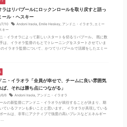
ンド
オラはリバプールにロックンロールを取り戻すと語っ
ミール・ヘスキー
6/7/10
Andoni Iraola
,
Emile Heskey
,
アンドニ・イラオラ
,
エミー
スキー
ニ・イラオラによって新しいスタートを切るリバプール。 既に数
手は、イラオラ監督のもとでトレーニングをスタートさせていま
そのイラオラ監督について、かつてリバプールで活躍をしたエミー
.
係
ドニ・イラオラ「全員が幸せで、チームに良い雰囲気
れば、それは勝ち点につながる」
6/6/6
Andoni Iraola
,
アンドニ・イラオラ
ールの新監督にアンドニ・イラオラが就任することが決まり、期
いているファンも多いことと思います。 イラオラが具現している
ボールは、非常にアクティブで強度の高いプレスなどエネルギー
..