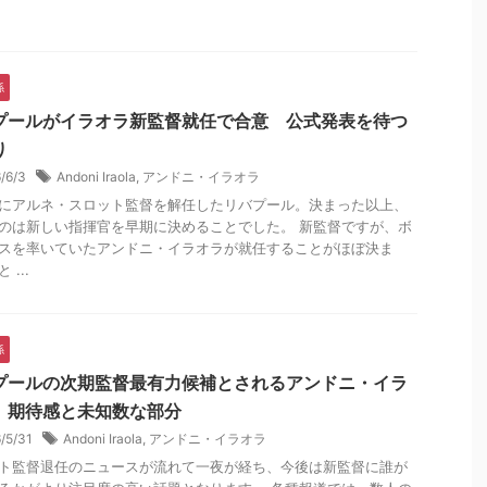
係
プールがイラオラ新監督就任で合意 公式発表を待つ
り
6/6/3
Andoni Iraola
,
アンドニ・イラオラ
にアルネ・スロット監督を解任したリバプール。決まった以上、
のは新しい指揮官を早期に決めることでした。 新監督ですが、ボ
スを率いていたアンドニ・イラオラが就任することがほぼ決ま
 ...
係
プールの次期監督最有力候補とされるアンドニ・イラ
 期待感と未知数な部分
6/5/31
Andoni Iraola
,
アンドニ・イラオラ
ト監督退任のニュースが流れて一夜が経ち、今後は新監督に誰が