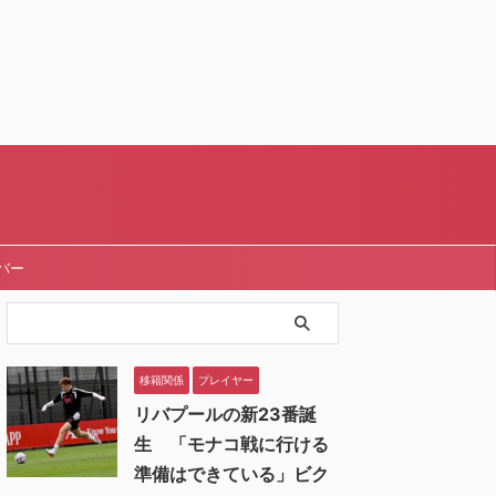
バー
移籍関係
プレイヤー
リバプールの新23番誕
生 「モナコ戦に行ける
準備はできている」ビク