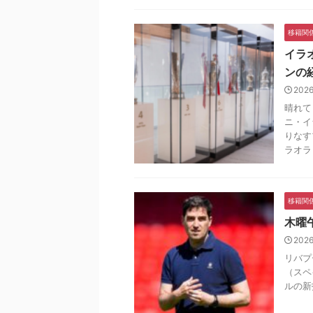
移籍関
イラ
ンの
202
晴れて
ニ・イ
りなす
ラオラ .
移籍関
木曜
202
リバプ
（スペ
ルの新