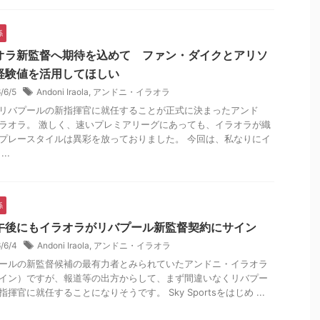
係
オラ新監督へ期待を込めて ファン・ダイクとアリソ
経験値を活用してほしい
6/6/5
Andoni Iraola
,
アンドニ・イラオラ
リバプールの新指揮官に就任することが正式に決まったアンド
ラオラ。 激しく、速いプレミアリーグにあっても、イラオラが織
プレースタイルは異彩を放っておりました。 今回は、私なりにイ
..
係
午後にもイラオラがリバプール新監督契約にサイン
6/6/4
Andoni Iraola
,
アンドニ・イラオラ
ールの新監督候補の最有力者とみられていたアンドニ・イラオラ
イン）ですが、報道等の出方からして、まず間違いなくリバプー
指揮官に就任することになりそうです。 Sky Sportsをはじめ ...