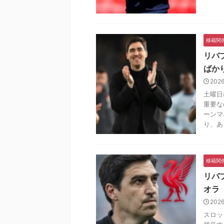
移籍関
リバ
ばか
202
土曜日
重要な
ーンマ
り、あと
移籍関
リバ
オラ
202
スロッ