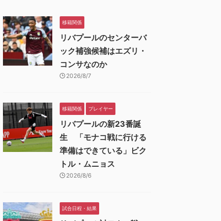
移籍関係
リバプールのセンターバ
ック補強候補はエズリ・
コンサなのか
2026/8/7
移籍関係
プレイヤー
リバプールの新23番誕
生 「モナコ戦に行ける
準備はできている」ビク
トル・ムニョス
2026/8/6
試合日程・結果