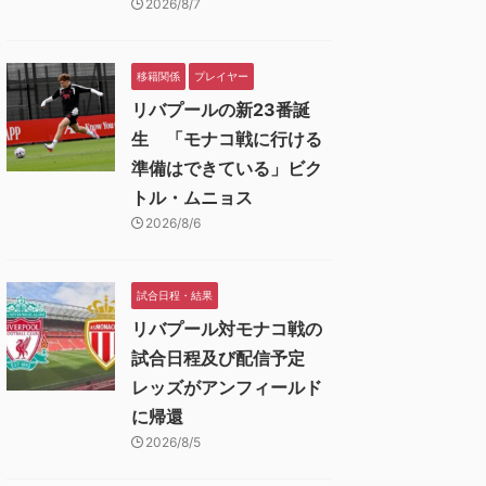
2026/8/7
移籍関係
プレイヤー
リバプールの新23番誕
生 「モナコ戦に行ける
準備はできている」ビク
トル・ムニョス
2026/8/6
試合日程・結果
リバプール対モナコ戦の
試合日程及び配信予定
レッズがアンフィールド
に帰還
2026/8/5