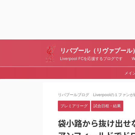
リバプール（リヴァプール）ブ
Liverpool FCを応援するブログです Writt
メイ
リバプールブログ Liverpoolの１ファンが綴
プレミアリーグ
試合日程・結果
袋小路から抜け出せ