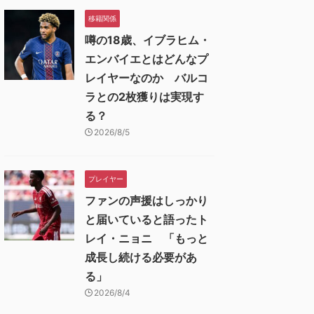
移籍関係
噂の18歳、イブラヒム・
エンバイエとはどんなプ
レイヤーなのか バルコ
ラとの2枚獲りは実現す
る？
2026/8/5
プレイヤー
ファンの声援はしっかり
と届いていると語ったト
レイ・ニョニ 「もっと
成長し続ける必要があ
る」
2026/8/4