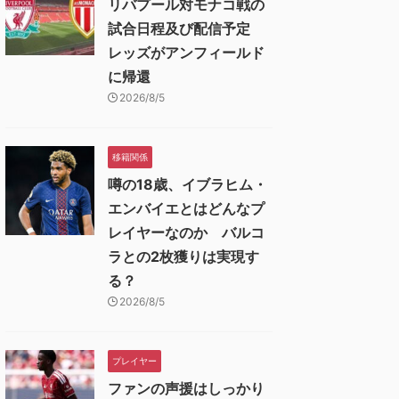
リバプール対モナコ戦の
試合日程及び配信予定
レッズがアンフィールド
に帰還
2026/8/5
移籍関係
噂の18歳、イブラヒム・
エンバイエとはどんなプ
レイヤーなのか バルコ
ラとの2枚獲りは実現す
る？
2026/8/5
プレイヤー
ファンの声援はしっかり