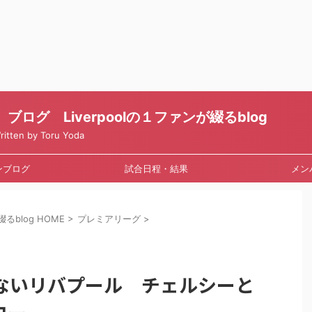
ログ Liverpoolの１ファンが綴るblog
en by Toru Yoda
ンブログ
試合日程・結果
メン
るblog HOME
>
プレミアリーグ
>
ないリバプール チェルシーと