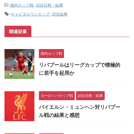
-
国内カップ戦
,
試合日程・結果
-
キャピタルワンカップ
,
試合結果
関連記事
国内カップ戦
リバプールはリーグカップで積極的
に若手を起用か
ヨーロッパカップ戦
試合日程・結果
バイエルン・ミュンヘン対リバプー
ル戦の結果と感想