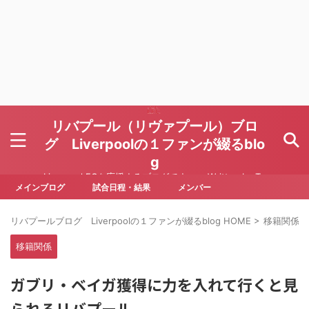
リバプール（リヴァプール）ブロ
グ Liverpoolの１ファンが綴るblo
g
Liverpool FCを応援するブログです Written by To
ru Yoda
メインブログ
試合日程・結果
メンバー
リバプールブログ Liverpoolの１ファンが綴るblog HOME
>
移籍関係
>
移籍関係
ガブリ・ベイガ獲得に力を入れて行くと見
られるリバプール