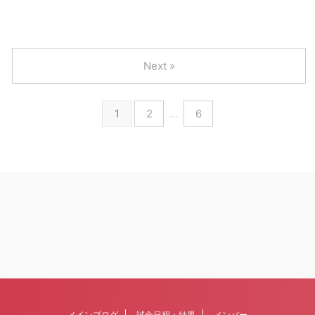
Next »
1
2
…
6
メインブログ
試合日程・結果
メンバー