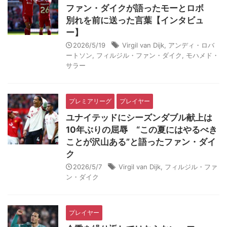
ファン・ダイクが語ったモーとロボ
別れを前に送った言葉【インタビュ
ー】
2026/5/19
Virgil van Dijk
,
アンディ・ロバ
ートソン
,
フィルジル・ファン・ダイク
,
モハメド・
サラー
プレミアリーグ
プレイヤー
ユナイテッドにシーズンダブル献上は
10年ぶりの屈辱 “この夏にはやるべき
ことが沢山ある”と語ったファン・ダイ
ク
2026/5/7
Virgil van Dijk
,
フィルジル・ファ
ン・ダイク
プレイヤー