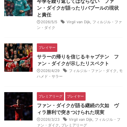
今季を繰り返してはならない ファ
ン・ダイクが語ったリバプールの現状
と責任
2026/5/5
Virgil van Dijk
,
フィルジル・ファ
ン・ダイク
プレイヤー
サラーの帰りを信じるキャプテン フ
ァン・ダイクが示したリスペクト
2026/4/29
フィルジル・ファン・ダイク
,
モ
ハメド・サラー
プレミアリーグ
プレイヤー
ファン・ダイクが語る継続の欠如 ヴ
ィラ勝利で突きつけられた現実
2026/3/23
Virgil van Dijk
,
フィルジル・フ
ァン・ダイク
,
プレミアリーグ