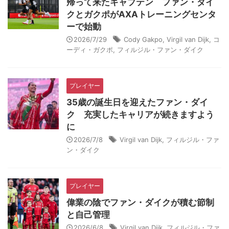
帰って来たキャプテン ファン・ダイ
クとガクポがAXAトレーニングセンタ
ーで始動
2026/7/29
Cody Gakpo
,
Virgil van Dijk
,
コ
ーディ・ガクポ
,
フィルジル・ファン・ダイク
プレイヤー
35歳の誕生日を迎えたファン・ダイ
ク 充実したキャリアが続きますよう
に
2026/7/8
Virgil van Dijk
,
フィルジル・ファ
ン・ダイク
プレイヤー
偉業の陰でファン・ダイクが積む節制
と自己管理
2026/6/8
Virgil van Dijk
,
フィルジル・ファ